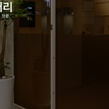
러리
 정론,