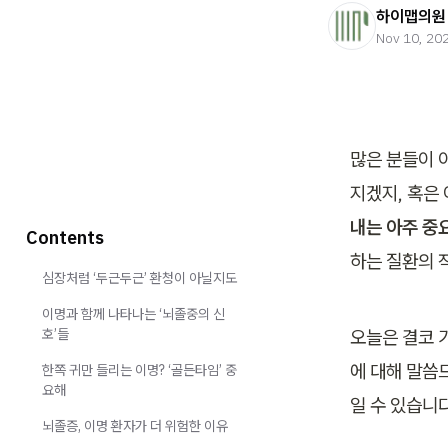
하이맵의원
Nov 10, 20
많은 분들이 
지겠지, 혹은
내는 아주 중
Contents
하는 질환의 
심장처럼 ‘두근두근’ 환청이 아닐지도
이명과 함께 나타나는 ‘뇌졸중의 신
호’들
오늘은 결코 
에 대해 말씀
한쪽 귀만 들리는 이명? ‘골든타임’ 중
요해
일 수 있습니다
뇌졸증, 이명 환자가 더 위험한 이유