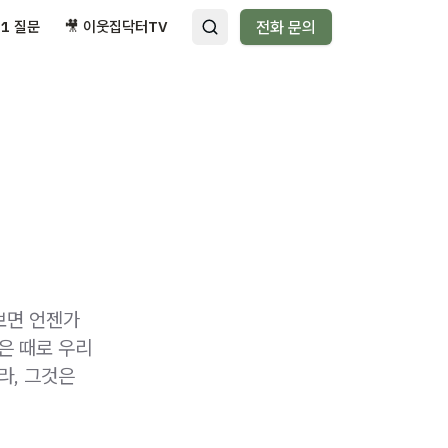
:1 질문
🎥 이웃집닥터TV
전화 문의
보면 언젠가
은 때로 우리
라, 그것은