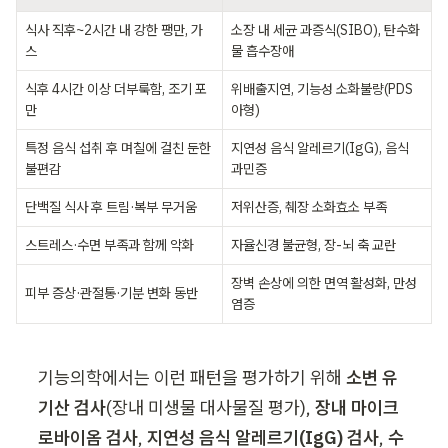
식사 직후~2시간 내 강한 팽만, 가
소장 내 세균 과증식(SIBO), 탄수화
스
물 흡수장애
식후 4시간 이상 더부룩함, 조기 포
위배출지연, 기능성 소화불량(PDS 
만
아형)
특정 음식 섭취 후 며칠에 걸친 둔한 
지연성 음식 알레르기(IgG), 음식 
불편감
과민증
단백질 식사 후 트림·복부 무거움
저위산증, 췌장 소화효소 부족
스트레스·수면 부족과 함께 악화
자율신경 불균형, 장-뇌 축 교란
장벽 손상에 의한 면역 활성화, 만성 
피부 증상·관절통·기분 변화 동반
염증
기능의학에서는 이런 패턴을 평가하기 위해 
소변 유
기산 검사
(장내 미생물 대사물질 평가), 
장내 마이크
로바이옴 검사
, 
지연성 음식 알레르기(IgG) 검사
, 
수