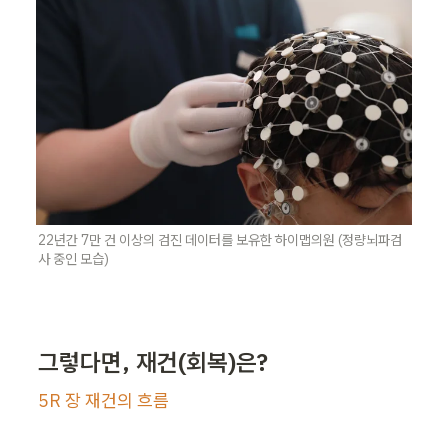
22년간 7만 건 이상의 검진 데이터를 보유한 하이맵의원 (정량뇌파검
사 중인 모습)
그렇다면, 재건(회복)은?
5R 장 재건의 흐름