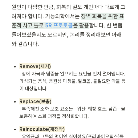
원인이 다양한 만큼, 회복의 길도 개인마다 다르게 그
려져야 합니다. 기능의학에서는 
장벽 회복을 위한 표
준적 사고 틀로 
5R 프로토콜
을 활용
합니다. 한 번쯤 
들어보셨을지도 모르지만, 논리를 정리해보면 아래
와 같습니다.
Remove(제거)
: 장에 자극과 염증을 일으키는 요인을 먼저 덜어냅니다. 
의심되는 음식, 병원성 미생물, 알코올, 불필요한 약물 등
Replace(보충)
: 부족해진 소화 보조 요소들—위산, 췌장 효소, 담즙—을 
Reinoculate(재정착)
: 유익균과 그들의 먹이인 식이섬유(프리바이오틱스)를 