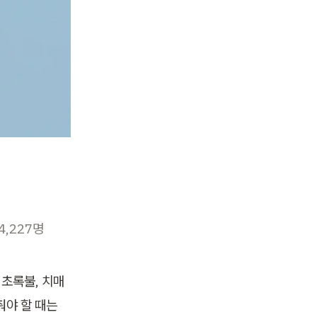
4,227명
 초록불, 치매
야 할 때는 