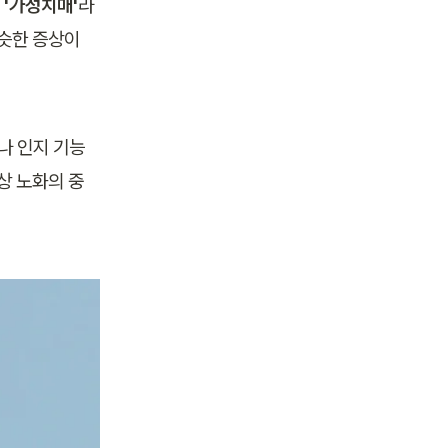
 
'가성치매'
라
슷한 증상이 
나 인지 기능
상 노화의 중