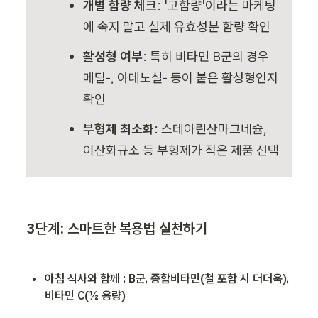
개별 함량 체크
: '고함량'이라는 마케팅
에 속지 말고 실제 유효성분 함량 확인
활성형 여부
: 특히 비타민 B군의 경우 
메틸-, 아데노실- 등이 붙은 활성형인지 
확인
부형제 최소화
: 스테아린산마그네슘, 
이산화규소 등 부형제가 적은 제품 선택
3단계: 스마트한 복용법 실천하기
아침 식사와 함께 : B군
, 
종합비타민(철 포함 시 더더욱)
, 
비타민 C(½ 용량)