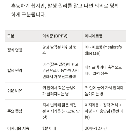
혼동하기 쉽지만, 발생 원리를 알고 나면 의외로 명확
하게 구분됩니다.
구분
이석증 (BPPV)
메니에르병
양성 발작성 체위성 현
메니에르병 (Ménière's 
정식 명칭
훈
disease)
이석(칼슘 결정)이 반고
내림프액 과다 축적으로 
발생 원리
리관으로 이동하여 자세 
내이 압력 상승
변화시 거짓 신호발생
귀 안에서 작은 돌멩이
귀 안에 물이 차서 압력이 
쉬운 비유
가 굴러다니는 병
높아지는 병
자세 변화때 짧은 회전
어지러움 + 청력 저하 + 
주요 증상
성 어지러움 (+-오심, 안
이명 + 이충만감 
(
동반 가
진)
능)
어지러움 지속
1분 이내
20분~12시간