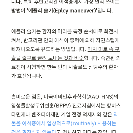
니다. 특히 후반고리관 이석증에서 가장 널리 쓰이는 
방법이 
'에플리 술기(Epley maneuver)'
입니다.
에플리 술기는 환자의 머리를 특정 순서대로 회전시
켜서, 반고리관 안의 이석이 중력에 의해 자연스럽게 
빠져나오도록 유도하는 방법입니다. 
마치 미로 속 구
슬을 출구로 굴려 보내는 것과 비슷
합니다. 숙련된 의
료진이 시행하면 한두 번의 시술로도 상당수의 환자
가 호전됩니다.
흥미로운 점은, 미국이비인후과학회(AAO-HNS)의 
양성돌발성두위현훈(BPPV) 진료지침에서는 항히스
타민제나 벤조디아제핀 계열 전정 억제제와 같은 
약
물을 이석증에서 일상적으로(routinely) 사용하는 
것을 권장하지 않는다
고 명시하고 있다는 점입니다. 