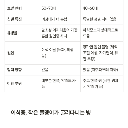
호발 연령
50~70대
40~60대
성별 특징
여성에게 더 흔함
특별한 성별 차이 없음
말초성 어지러움의 가장
이석증보다 상대적으로 
유병률
흔한 원인중 하나
드묾
정확한 원인 불명 (체액 
이석 이탈 (노화, 외상 
원인
조절 이상, 자가면역, 유
등)
전 추정)
청력 영향
없음
있음 (저주파부터 저하)
대부분 한쪽, 양측도 가
주로 한쪽 귀 (시간 경과 
이환 부위
능
시 양측 가능)
이석증, 작은 돌멩이가 굴러다니는 병