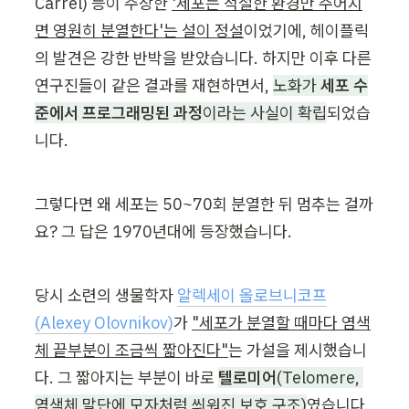
Carrel) 등이 주장한 
'세포는 적절한 환경만 주어지
면 영원히 분열한다'는 설이 정설
이었기에, 헤이플릭
의 발견은 강한 반박을 받았습니다. 하지만 이후 다른 
연구진들이 같은 결과를 재현하면서, 
노화가 
세포 수
준에서 프로그래밍된 과정
이라는 사실이 확립
되었습
니다.
그렇다면 왜 세포는 50~70회 분열한 뒤 멈추는 걸까
요? 그 답은 1970년대에 등장했습니다.
당시 소련의 생물학자 
알렉세이 올로브니코프
(Alexey Olovnikov)
가 
"세포가 분열할 때마다 염색
체 끝부분이 조금씩 짧아진다"
는 가설을 제시했습니
다. 그 짧아지는 부분이 바로 
텔로미어
(Telomere, 
염색체 말단에 모자처럼 씌워진 보호 구조)
였습니다. 