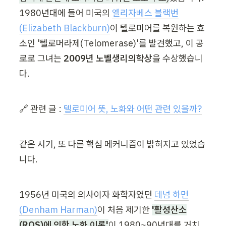
1980년대에 들어 미국의 
엘리자베스 블랙번
(Elizabeth Blackburn)
이 텔로미어를 복원하는 효
소인 '텔로머라제(Telomerase)'를 발견했고, 이 공
로로 그녀는 
2009년 노벨생리의학상
을 수상했습니
다.
🔗 관련 글 : 
텔로미어 뜻, 노화와 어떤 관련 있을까?
같은 시기, 또 다른 핵심 메커니즘이 밝혀지고 있었습
니다.
1956년 미국의 의사이자 화학자였던 
데넘 하먼
(Denham Harman)
이 처음 제기한 
'활성산소
(ROS)에 의한 노화 이론'
이 1980~90년대를 거치