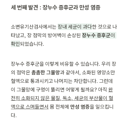
세 번째 발견 : 장누수 증후군과 만성 염증
소변유기산검사에서는 
장내 세균이 과다
한 것으로 나
타났고, 장 점막의 방어벽이 손상된 
장누수 증후군
이 
확인
되었습니다.
장누수 증후군을 이렇게 비유할 수 있습니다. 우리 장
의 점막은 
촘촘한 그물망
과 같아서, 소화된 영양소만 
혈액으로 통과시키고 나머지는 차단합니다. 그런데 
이 그물망에 구멍이 뚫리면 어떻게 될까요? 아직 
완
전히 소화되지 않은 물질, 독소, 세균의 부산물이 혈
액으로 스며들면서
 몸 전체에 
만성 염증
을 일으킵니
다.