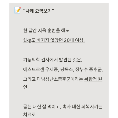
📝
“사례 요약보기”
한 달간 지옥 훈련을 해도
1kg도 빠지지 않았던 20대 여성.
기능의학 검사에서 발견된 것은,
에스트로겐 우세증, 당독소, 장누수 증후군,
그리고 다낭성난소증후군이라는 
복합적 원
인.
굶는 대신 잘 먹이고, 혹사 대신 회복시키는 
치료로