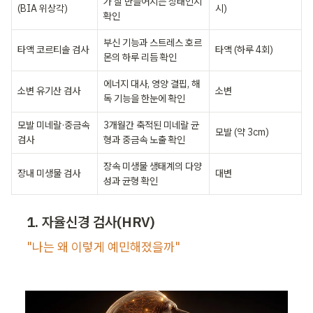
가 잘 만들어지는 상태인지 
(BIA 위상각)
시)
확인
부신 기능과 스트레스 호르
타액 코르티솔 검사
타액 (하루 4회)
몬의 하루 리듬 확인
에너지 대사, 영양 결핍, 해
소변 유기산 검사
소변
독 기능을 한눈에 확인
모발 미네랄·중금속 
3개월간 축적된 미네랄 균
모발 (약 3cm)
검사
형과 중금속 노출 확인
장속 미생물 생태계의 다양
장내 미생물 검사
대변
성과 균형 확인
1. 자율신경 검사(HRV)
"나는 왜 이렇게 예민해졌을까"