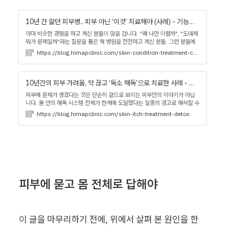
10년 간 앓던 피부병.. 피부 아닌 ‘이것’ 치료해야 (사례) - 기능의학 라이브러리
아마 비슷한 경험을 하고 계신 분들이 많을 겁니다. "왜 나만 이럴까", "도대체
뭐가 문제일까"라는 질문을 품은 채 병원을 전전하고 계신 분들. 그런 분들에
게 이 사례 속 이야기가 그 물음에 작은 실마리가 되었으면 합니다. | 사례
https://blog.himapclinic.com/skin-condition-treatment-case
10년간의 피부 가려움, 약 끊고 ‘독소 해독’으로 치료한 사례 - 기능의학 라이브러리
피부에 문제가 생겼다는 것은 단순히 겉으로 보이는 피부만의 이야기가 아닙
니다. 몸 안의 해독 시스템 전체가 한계에 도달했다는 일종의 경고로 해석할 수
있죠. 이 사례를 통해 오랜 피부 가려움을 해결할 수 있는 힌트를 얻어보세요. |
https://blog.himapclinic.com/skin-itch-treatment-detox
사례
피부에 묻고 몸 전체로 답해야
이 글을 마무리하기 전에, 위에서 살펴 본 원인을 한 