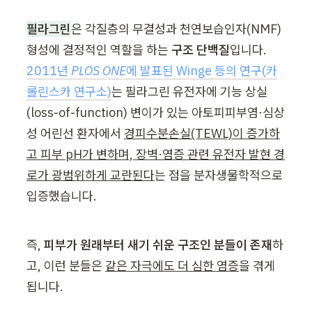
필라그린
은 각질층의 무결성과 천연보습인자(NMF) 
형성에 결정적인 역할을 하는 
구조 단백질
입니다. 
2011년 
PLOS ONE
에 발표된 Winge 등의 연구(카
롤린스카 연구소)
는 필라그린 유전자에 기능 상실
(loss-of-function) 변이가 있는 아토피피부염·심상
성 어린선 환자에서 
경피수분손실(TEWL)이 증가하
고 피부 pH가 변하며, 장벽·염증 관련 유전자 발현 경
로가 광범위하게 교란된다
는 점을 분자생물학적으로 
입증했습니다.
즉, 
피부가 원래부터 새기 쉬운 구조인 분들이 존재
하
고, 이런 분들은 
같은 자극에도 더 심한 염증
을 겪게 
됩니다.