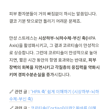
피부 환자분들이 거의 빠짐없이 하시는 말씀입니다. 
결코 기분 탓으로만 돌리기 어려운 문제죠.
만성 스트레스는 
시상하부-뇌하수체-부신 축(
HPA 
Axis)을 활성화시키고, 그 결과 코르티솔이 만성적으
로 상승합니다. 그런데 코르티솔이 만성적으로 높아
지면, 짧은 시간 동안의 항염 효과와는 반대로, 
피부 
장벽의 회복을 지연시키고 각질층의 응집력을 약화시
키며 경피수분손실을 증가
시킵니다.
🔗 관련 글 : 
‘HPA 축’ 쉽게 이해하기 (시상하부-뇌하
수체-부신 축)
🔗 관련 글 : 
코르티솔(Cortisol)이란? 올바른 이해