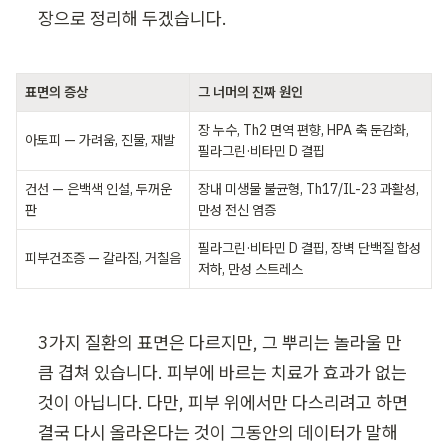
장으로 정리해 두겠습니다.
표면의 증상
그 너머의 진짜 원인
장 누수, Th2 면역 편향, HPA 축 둔감화, 
아토피 — 가려움, 진물, 재발
필라그린·비타민 D 결핍
건선 — 은백색 인설, 두꺼운 
장내 미생물 불균형, Th17/IL-23 과활성, 
판
만성 전신 염증
필라그린·비타민 D 결핍, 장벽 단백질 합성 
피부건조증 — 갈라짐, 거칠음
저하, 만성 스트레스
3가지 질환의 표면은 다르지만, 그 뿌리는 놀라울 만
큼 겹쳐 있습니다. 피부에 바르는 치료가 효과가 없는 
것이 아닙니다. 다만, 피부 위에서만 다스리려고 하면 
결국 다시 올라온다는 것이 그동안의 데이터가 말해