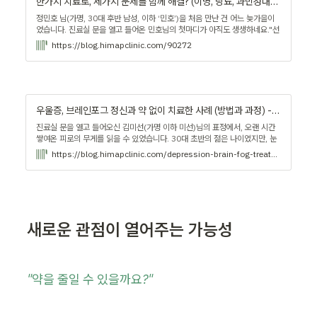
한가지 치료로, 세가지 문제를 함께 해결? (이명, 당뇨, 과민성대장증후군) - 기능의학 라이브러리
정민호 님(가명, 30대 후반 남성, 이하 ‘민호’)을 처음 만난 건 어느 늦가을이
었습니다. 진료실 문을 열고 들어온 민호님의 첫마디가 아직도 생생하네요."선
생님, 저 3군데 병원을 다니고 있어요. 소화기내과, 내분비내과, 이비인후과.
https://blog.himapclinic.com/90272
각각 약을 받아서 먹는데… 나아지질 않습니다." | 사례
우울증, 브레인포그 정신과 약 없이 치료한 사례 (방법과 과정) - 기능의학 라이브러리
진료실 문을 열고 들어오신 김미선(가명 이하 미선)님의 표정에서, 오랜 시간
쌓여온 피로의 무게를 읽을 수 있었습니다. 30대 초반의 젊은 나이였지만, 눈
빛에는 무언가를 오래 포기해온 사람 특유의 흐릿함이 있었습니다. | 사례
https://blog.himapclinic.com/depression-brain-fog-treatment
새로운 관점이 열어주는 가능성
"약을 줄일 수 있을까요?"